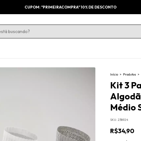
CUPOM: "PRIMEIRACOMPRA" 10% DE DESCONTO
Início
>
Produtos
>
Kit 3 P
Algodã
Médio 
SKU:
238924
R$34,90