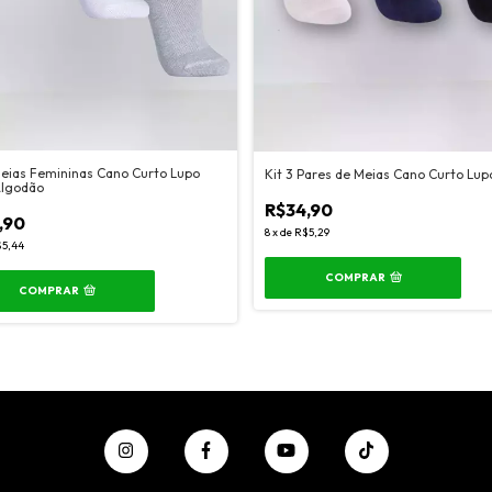
Meias Femininas Cano Curto Lupo
Kit 3 Pares de Meias Cano Curto Lup
Algodão
R$34,90
,90
8
x
de
R$5,29
5,44
COMPRAR
COMPRAR