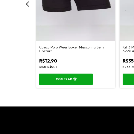
Cueca Polo Wear Boxer Masculina Sem
Kit 3 
dicional Slim com
Costura
3226 
R$12,90
R$35
3
x
de
R$5,04
8
x
de
R$
COMPRAR