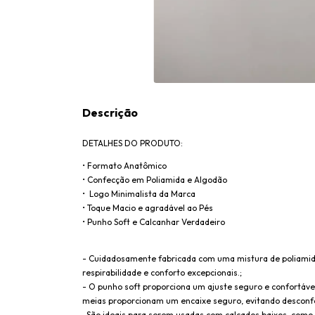
Descrição
DETALHES DO PRODUTO:
• Formato Anatômico
• Confecção em Poliamida e Algodão
• Logo Minimalista da Marca
• Toque Macio e agradável ao Pés
• Punho Soft e Calcanhar Verdadeiro
- Cuidadosamente fabricada com uma mistura de poliamida
respirabilidade e conforto excepcionais.;
- O punho soft proporciona um ajuste seguro e confortável
meias proporcionam um encaixe seguro, evitando desconf
-São ideais para serem usadas com calçados baixos, como tê