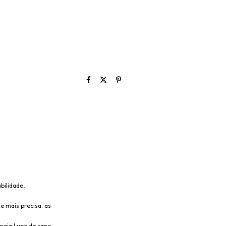
bilidade,
e mais precisa. as
 meia Lupo de cano