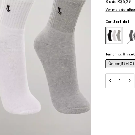
8
x
de
R$5,29
Ver mais detalhe
Cor:
Sortido I
Tamanho:
Único(
Único(37/40)