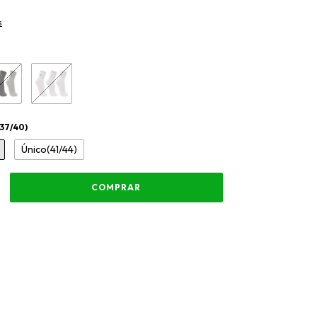
s
37/40)
Único(41/44)