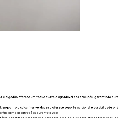
 e algodão,oferece um toque suave e agradável aos seus pés, garantindo dura
, enquanto o calcanhar verdadeiro oferece suporte adicional e durabilidade ond
ortos como escorregões durante o uso;
nis, sapatilhas e mocassins, Seja para o dia a dia ou para atividades físicas, a